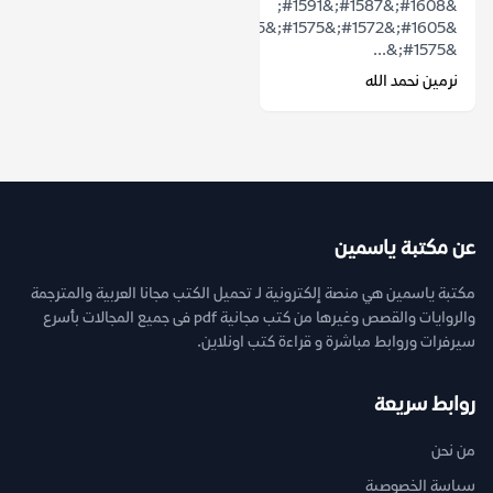
&#1608;&#1587;&#1591;
&#1605;&#1572;&#1575;&#1605;&#1585;&#1575;&#1578;
&#1575;&...
نرمين نحمد الله
عن مكتبة ياسمين
مكتبة ياسمين هي منصة إلكترونية لـ تحميل الكتب مجانا العربية والمترجمة
والروايات والقصص وغيرها من كتب مجانية pdf فى جميع المجالات بأسرع
سيرفرات وروابط مباشرة و قراءة كتب اونلاين.
روابط سريعة
من نحن
سياسة الخصوصية