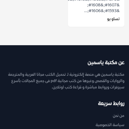
&#1607;&#1608;
&#1593;&#1606;...
تساو يو
عن مكتبة ياسمين
مكتبة ياسمين هي منصة إلكترونية لـ تحميل الكتب مجانا العربية والمترجمة
والروايات والقصص وغيرها من كتب مجانية pdf فى جميع المجالات بأسرع
سيرفرات وروابط مباشرة و قراءة كتب اونلاين.
روابط سريعة
من نحن
سياسة الخصوصية