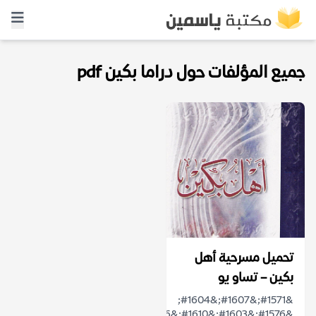
جميع المؤلفات حول دراما بكين pdf
تحميل مسرحية أهل
بكين – تساو يو
&#1571;&#1607;&#1604;
&#1576;&#1603;&#1610;&#1606;