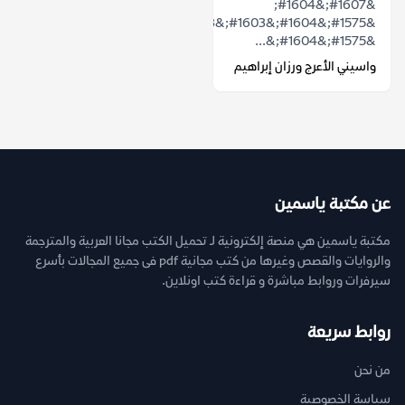
&#1607;&#1604;
&#1575;&#1604;&#1603;&#1578;&#1575;&#1576;&#1577;
&#1575;&#1604;&...
واسيني الأعرج ورزان إبراهيم
عن مكتبة ياسمين
مكتبة ياسمين هي منصة إلكترونية لـ تحميل الكتب مجانا العربية والمترجمة
والروايات والقصص وغيرها من كتب مجانية pdf فى جميع المجالات بأسرع
سيرفرات وروابط مباشرة و قراءة كتب اونلاين.
روابط سريعة
من نحن
سياسة الخصوصية