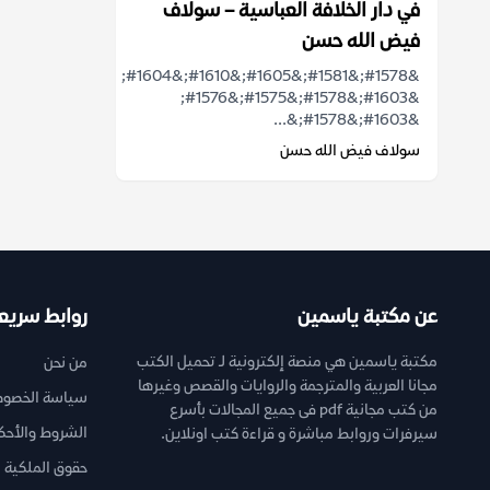
في دار الخلافة العباسية – سولاف
فيض الله حسن
&#1578;&#1581;&#1605;&#1610;&#1604;
&#1603;&#1578;&#1575;&#1576;
&#1603;&#1578;&...
سولاف فيض الله حسن
عن مكتبة ياسمين
روابط سريع
مكتبة ياسمين هي منصة إلكترونية لـ تحميل الكتب
من نحن
مجانا العربية والمترجمة والروايات والقصص وغيرها
سياسة الخصوص
من كتب مجانية pdf فى جميع المجالات بأسرع
الشروط والأحك
سيرفرات وروابط مباشرة و قراءة كتب اونلاين.
حقوق الملكية ا