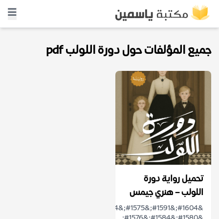
جميع المؤلفات حول دورة اللولب pdf
تحميل رواية دورة
اللولب – هنري جيمس
&#1604;&#1591;&#1575;&#1604;&#1605;&#1575;
&#1580;&#1584;&#1576;