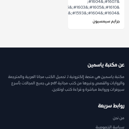
&#1607;&#1604;
&#1610;&#1605;&#1603;&#1606;
&#1604;&#1604;&#1593;&#1602;&#1604;...
جرايم سيمسيون
عن مكتبة ياسمين
مكتبة ياسمين هي منصة إلكترونية لـ تحميل الكتب مجانا العربية والمترجمة
والروايات والقصص وغيرها من كتب مجانية pdf فى جميع المجالات بأسرع
سيرفرات وروابط مباشرة و قراءة كتب اونلاين.
روابط سريعة
من نحن
سياسة الخصوصية