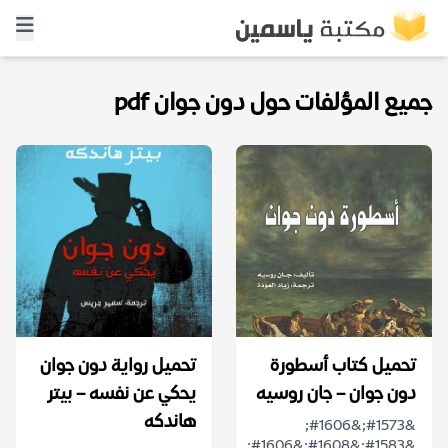
جميع المؤلفات حول دون جوان pdf
تحميل كتاب أسطورة
تحميل رواية دون جوان
دون جوان – جان روسيه
يحكي عن نفسه – بيتر
هاندكه
&#1573;&#1606;
&#1583;&#1608;&#1606;