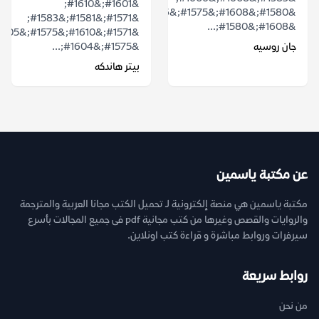
&#1601;&#1610;
&#1580;&#1608;&#1575;&#1606;
&#1571;&#1581;&#1583;
&#1608;&#1580;...
جان روسيه
&#1575;&#1604;...
بيتر هاندكه
عن مكتبة ياسمين
مكتبة ياسمين هي منصة إلكترونية لـ تحميل الكتب مجانا العربية والمترجمة
والروايات والقصص وغيرها من كتب مجانية pdf فى جميع المجالات بأسرع
سيرفرات وروابط مباشرة و قراءة كتب اونلاين.
روابط سريعة
من نحن