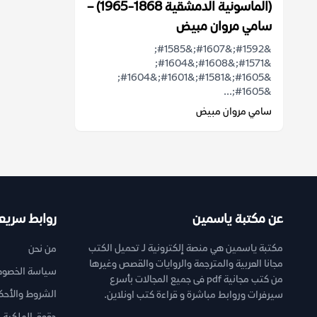
(الماسونية الدمشقية 1868-1965) –
سامي مروان مبيض
&#1592;&#1607;&#1585;
&#1571;&#1608;&#1604;
&#1605;&#1581;&#1601;&#1604;
&#1605;...
سامي مروان مبيض
عن مكتبة ياسمين
روابط سريع
مكتبة ياسمين هي منصة إلكترونية لـ تحميل الكتب
من نحن
مجانا العربية والمترجمة والروايات والقصص وغيرها
سياسة الخصوص
من كتب مجانية pdf فى جميع المجالات بأسرع
الشروط والأحك
سيرفرات وروابط مباشرة و قراءة كتب اونلاين.