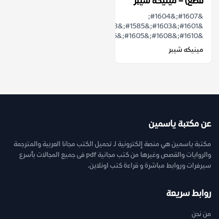
قطع) – مينيكه شيبر
&#1607;&#1604;
&#1601;&#1603;&#1585;&#1578;
&#1610;&#1608;&#1605;&#1575;&#1611;...
مينيكه شيبر
عن مكتبة ياسمين
مكتبة ياسمين هي منصة إلكترونية لـ تحميل الكتب مجانا العربية والمترجمة
والروايات والقصص وغيرها من كتب مجانية pdf فى جميع المجالات بأسرع
سيرفرات وروابط مباشرة و قراءة كتب اونلاين.
روابط سريعة
من نحن