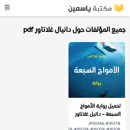
جميع المؤلفات حول دانيال غلاتاور pdf
تحميل رواية الأمواج
السبعة – دانيل غلاتاور
&#1607;&#1604;
&#1610;&#1605;&#1603;&#1606;