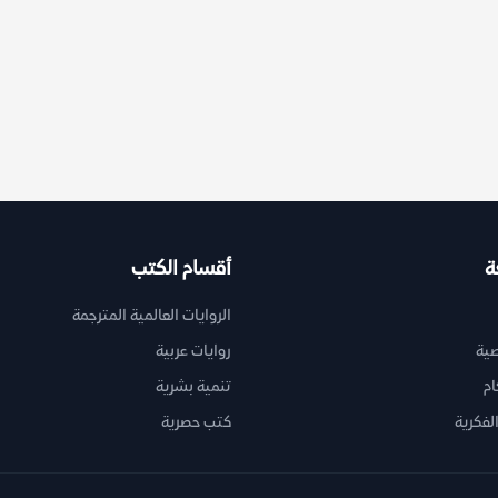
&#1575;&#1587;&#1578;&#1603;&#1605;&#1575;&#1604;&#1575;&#1611;
ة
أقسام الكتب
الروايات العالمية المترجمة
ية
روايات عربية
ام
تنمية بشرية
لفكرية
كتب حصرية