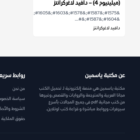
(ميلينيوم 4) – دافيد لاغركرانتز
&#1604;&#1587;&#...
دافيد لاغركرانتز
عن مكتبة ياسمين
روابط سريع
مكتبة ياسمين هي منصة إلكترونية لـ تحميل الكتب
من نحن
مجانا العربية والمترجمة والروايات والقصص وغيرها
سياسة الخصوص
من كتب مجانية pdf فى جميع المجالات بأسرع
الشروط والأحك
سيرفرات وروابط مباشرة و قراءة كتب اونلاين.
حقوق الملكية ا