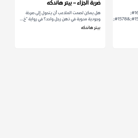
ضربة الجزاء – بيتر هاندكه
&#1610;&#1587;&#1580;&#1604;
هل يمكن لصمت الملاعب أن يتحول إلى صرخة
&#1575;&#1604;&#1603;&#1575;&#1578;&#1576;
وجودية مدوية في ذهن رجل واحد؟ في رواية "خ...
بيتر هاندكه