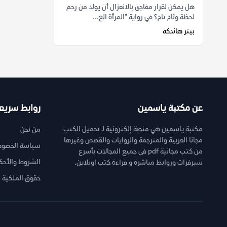
هل يمكن لقرار مفاجئ بالانعزال أن يولد من رحم
لحظة وئام تام؟ في رواية "المرأة الع...
بيتر هاندكه
عن مكتبة ياسمين
روابط سريع
مكتبة ياسمين هي منصة إلكترونية لـ تحميل الكتب
من نحن
مجانا العربية والمترجمة والروايات والقصص وغيرها
سياسة الخصوص
من كتب مجانية pdf فى جميع المجالات بأسرع
الشروط والأحك
سيرفرات وروابط مباشرة و قراءة كتب اونلاين.
حقوق الملكية ا