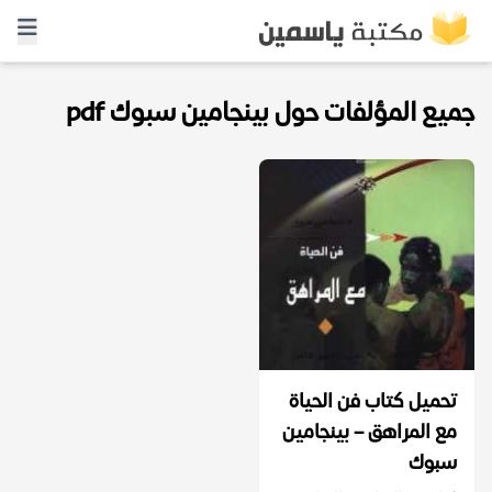
جميع المؤلفات حول بينجامين سبوك pdf
تحميل كتاب فن الحياة
مع المراهق – بينجامين
سبوك