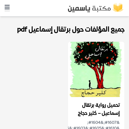
جميع المؤلفات حول برتقال إسماعيل pdf
تحميل رواية برتقال
إسماعيل – كلير حجاج
&#1607;&#1604;
&#1610;&#1605;&#1603;&#1606;