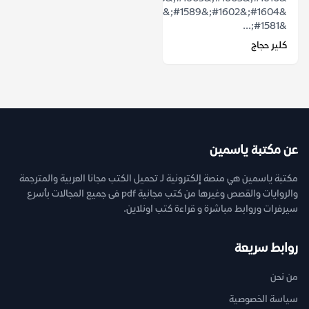
&#1604;&#1602;&#1589;&#1577;
&#1581;...
كلير حجاج
عن مكتبة ياسمين
مكتبة ياسمين هي منصة إلكترونية لـ تحميل الكتب مجانا العربية والمترجمة
والروايات والقصص وغيرها من كتب مجانية pdf فى جميع المجالات بأسرع
سيرفرات وروابط مباشرة و قراءة كتب اونلاين.
روابط سريعة
من نحن
سياسة الخصوصية