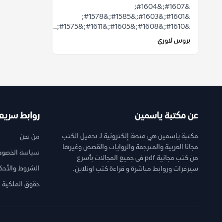
&#1607;&#1604;
&#1601;&#1603;&#1585;&#1578;
&#1610;&#1608;&#1605;&#1611;&#1575;...
بروس لاوري
عن مكتبة ياسمين
روابط سريع
مكتبة ياسمين هي منصة إلكترونية لـ تحميل الكتب
من نحن
مجانا العربية والمترجمة والروايات والقصص وغيرها
سياسة الخصوص
من كتب مجانية pdf فى جميع المجالات بأسرع
الشروط والأحك
سيرفرات وروابط مباشرة و قراءة كتب اونلاين.
حقوق الملكية ا