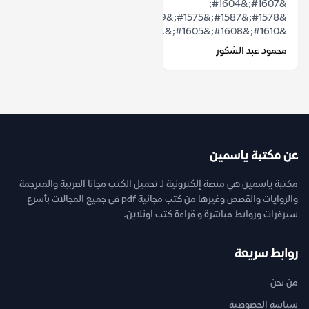
&#1607;&#1604;
&#1578;&#1587;&#1575;&#1569;&#1604;&#1578;
&#1610;&#1608;&#1605;&...
محمود عبد الشكور
عن مكتبة ياسمين
مكتبة ياسمين هي منصة إلكترونية لـ تحميل الكتب مجانا العربية والمترجمة
والروايات والقصص وغيرها من كتب مجانية pdf فى جميع المجالات بأسرع
سيرفرات وروابط مباشرة و قراءة كتب اونلاين.
روابط سريعة
من نحن
سياسة الخصوصية