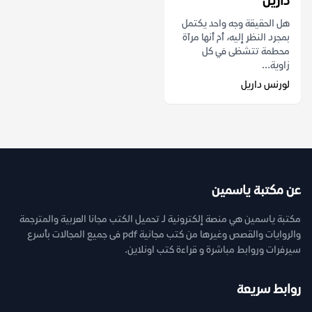
داريل
هل الحقيقة وجه واحد يكتمل
بمجرد النظر إليه، أم أنها مرآة
محطمة تتشظى في كل
زاوية...
لورنس داريل
عن مكتبة ياسمين
مكتبة ياسمين هي منصة إلكترونية لـ تحميل الكتب مجانا العربية والمترجمة
والروايات والقصص وغيرها من كتب مجانية pdf فى جميع المجالات بأسرع
سيرفرات وروابط مباشرة و قراءة كتب اونلاين.
روابط سريعة