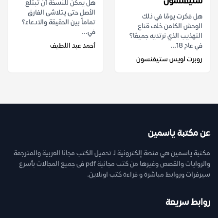
ستيفنسون
هل يمكن للنسخة أن تبتلع
الأصل حتى يتلاشى الفارق
هل فكرت يومًا في ذلك
تماماً بين الحقيقة والادعاء؟
الوحش الكامن خلف قناع
في...
التهذيب الذي نرتديه جميعًا؟
في عام 18...
أحمد عبد اللطيف
روبرت لويس ستيفنسون
عن مكتبة ياسمين
مكتبة ياسمين هي منصة إلكترونية لـ تحميل الكتب مجانا العربية والمترجمة
والروايات والقصص وغيرها من كتب مجانية pdf فى جميع المجالات بأسرع
سيرفرات وروابط مباشرة و قراءة كتب اونلاين.
روابط سريعة