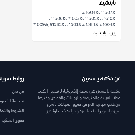
بابنشيفا
&#1607;&#1604;
&#1610;&#1605;&#1603;&#1606;
&#1604;&#1584;&#1603;&#1585;&#1609;...
إيرينا بابنشيفا
عن مكتبة ياسمين
روابط سريع
مكتبة ياسمين هي منصة إلكترونية لـ تحميل الكتب
من نحن
مجانا العربية والمترجمة والروايات والقصص وغيرها
سياسة الخصوص
من كتب مجانية pdf فى جميع المجالات بأسرع
الشروط والأحك
سيرفرات وروابط مباشرة و قراءة كتب اونلاين.
حقوق الملكية ا