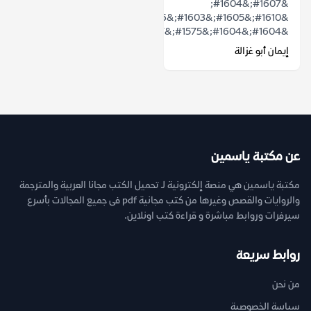
&#1607;&#1604;
&#1610;&#1605;&#1603;&#1606;
&#1604;&#1604;&#1575;&#1587;&#1605;...
إيمان أبو غزالة
عن مكتبة ياسمين
مكتبة ياسمين هي منصة إلكترونية لـ تحميل الكتب مجانا العربية والمترجمة
والروايات والقصص وغيرها من كتب مجانية pdf فى جميع المجالات بأسرع
سيرفرات وروابط مباشرة و قراءة كتب اونلاين.
روابط سريعة
من نحن
سياسة الخصوصية