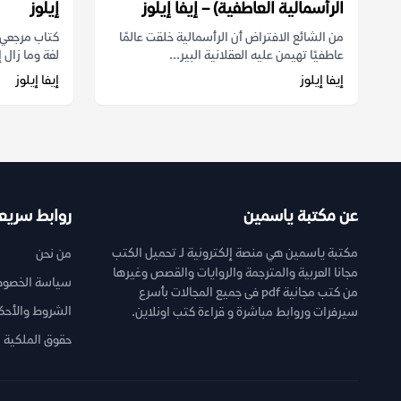
الرأسمالية العاطفية) – إيفا إيلوز
إيلوز
من الشائع الافتراض أن الرأسمالية خلقت عالمًا
كتاب مرجعي و
عاطفيًا تهيمن عليه العقلانية البير...
لغة وما زال 
إيفا إيلوز
إيفا إيلوز
عن مكتبة ياسمين
روابط سريع
مكتبة ياسمين هي منصة إلكترونية لـ تحميل الكتب
من نحن
مجانا العربية والمترجمة والروايات والقصص وغيرها
سياسة الخصوص
من كتب مجانية pdf فى جميع المجالات بأسرع
الشروط والأحك
سيرفرات وروابط مباشرة و قراءة كتب اونلاين.
حقوق الملكية ا