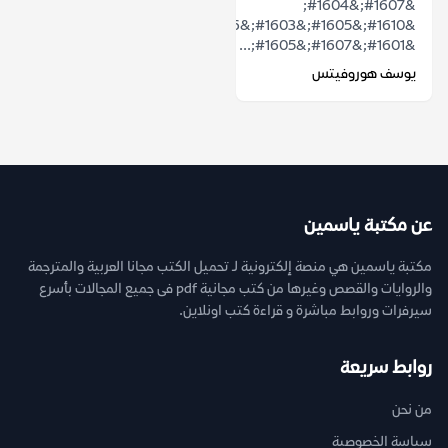
&#1607;&#1604;
&#1610;&#1605;&#1603;&#1606;&#1606;&#1575;
&#1601;&#1607;&#1605;...
يوسف هوروفيتس
عن مكتبة ياسمين
مكتبة ياسمين هي منصة إلكترونية لـ تحميل الكتب مجانا العربية والمترجمة
والروايات والقصص وغيرها من كتب مجانية pdf فى جميع المجالات بأسرع
سيرفرات وروابط مباشرة و قراءة كتب اونلاين.
روابط سريعة
من نحن
سياسة الخصوصية