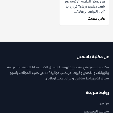
هل يمكن للذاكرة أن تُرمم عبر
نافذة زجاجية زرقاء؟ في رواية
"أيام النوافذ الزرقاء"...
عادل عصمت
عن مكتبة ياسمين
مكتبة ياسمين هي منصة إلكترونية لـ تحميل الكتب مجانا العربية والمترجمة
والروايات والقصص وغيرها من كتب مجانية pdf فى جميع المجالات بأسرع
سيرفرات وروابط مباشرة و قراءة كتب اونلاين.
روابط سريعة
من نحن
سياسة الخصوصية