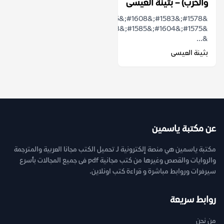
والحرب) – بثينة العيسى
&#1578;&#1583;&#1608;&#1585;
&#1575;&#1604;&#1585;&#1608;&#1575;&#1610;&#1577;
&...
بثينة العيسى
عن مكتبة ياسمين
مكتبة ياسمين هي منصة إلكترونية لـ تحميل الكتب مجانا العربية والمترجمة
والروايات والقصص وغيرها من كتب مجانية pdf فى جميع المجالات بأسرع
سيرفرات وروابط مباشرة و قراءة كتب اونلاين.
روابط سريعة
من نحن