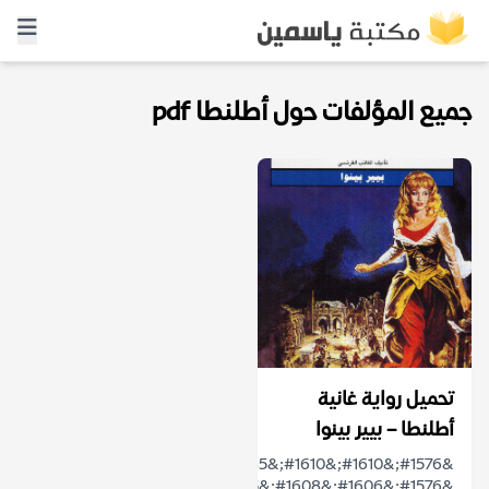
جميع المؤلفات حول أطلنطا pdf
تحميل رواية غانية
أطلنطا – بيير بينوا
&#1576;&#1610;&#1610;&#1585;
&#1576;&#1606;&#1608;&#1575;