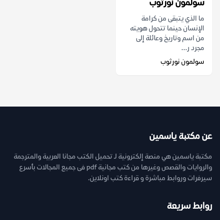
سولمون نورثوب
ما الذي يتبقى من كرامة
الإنسان حينما تتحول هويته
من اسم وتاريخ وعائلة إلى
مجرد ر...
سولمون نورثوب
عن مكتبة ياسمين
مكتبة ياسمين هي منصة إلكترونية لـ تحميل الكتب مجانا العربية والمترجمة
والروايات والقصص وغيرها من كتب مجانية pdf فى جميع المجالات بأسرع
سيرفرات وروابط مباشرة و قراءة كتب اونلاين.
روابط سريعة