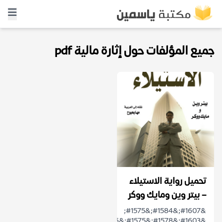
جميع المؤلفات حول إثارة مالية pdf
تحميل رواية الاستيلاء
– بيتر وين ومايك ووكر
&#1607;&#1584;&#1575;
&#1603;&#1578;&#1575;&#1576;