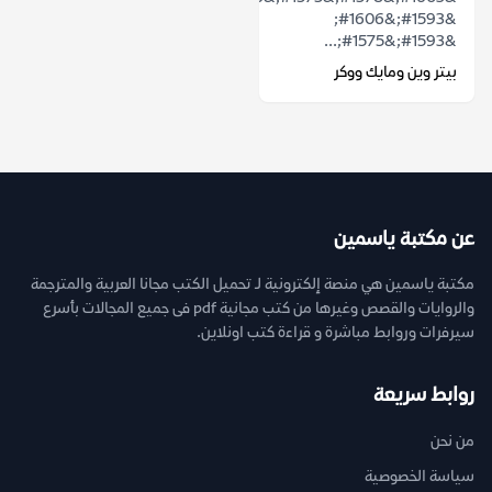
&#1593;&#1606;
&#1593;&#1575;...
بيتر وين ومايك ووكر
عن مكتبة ياسمين
مكتبة ياسمين هي منصة إلكترونية لـ تحميل الكتب مجانا العربية والمترجمة
والروايات والقصص وغيرها من كتب مجانية pdf فى جميع المجالات بأسرع
سيرفرات وروابط مباشرة و قراءة كتب اونلاين.
روابط سريعة
من نحن
سياسة الخصوصية