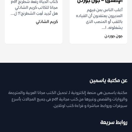
الإطلاق) – جون جوردن
كتاب الحياة رقعة شطرنج pdf
مجانا للكاتب كريم الشاذلي
أغلب الناس بمن فيهم
هل تُجيد لَعِبَ الشطرنج؟! ل...
المديرون يعتقدون أن القياده
باللقب أو المنصب الذى
كريم الشاذلي
يشغلونه. ا...
جون جوردن
عن مكتبة ياسمين
مكتبة ياسمين هي منصة إلكترونية لـ تحميل الكتب مجانا العربية والمترجمة
والروايات والقصص وغيرها من كتب مجانية pdf فى جميع المجالات بأسرع
سيرفرات وروابط مباشرة و قراءة كتب اونلاين.
روابط سريعة