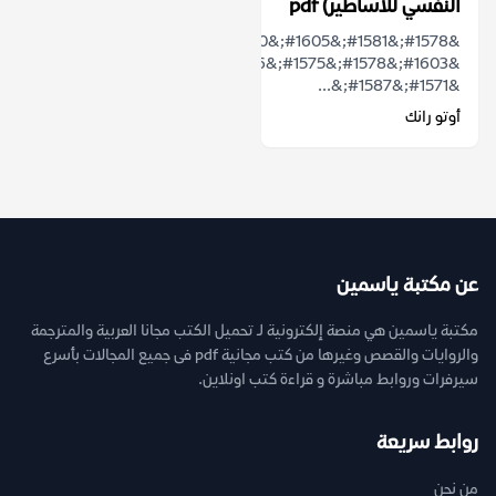
النفسي للأساطير) pdf
&#1578;&#1581;&#1605;&#1610;&#1604;
&#1603;&#1578;&#1575;&#1576;
&#1571;&#1587;&...
أوتو رانك
عن مكتبة ياسمين
مكتبة ياسمين هي منصة إلكترونية لـ تحميل الكتب مجانا العربية والمترجمة
والروايات والقصص وغيرها من كتب مجانية pdf فى جميع المجالات بأسرع
سيرفرات وروابط مباشرة و قراءة كتب اونلاين.
روابط سريعة
من نحن