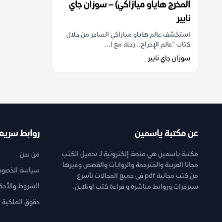
المخرج هاياو ميازاكي) – سوزان جاي
نابير
استكشف عالم هاياو ميازاكي الساحر من خلال
كتاب "عالم الإخراج.. رحلة مع ا...
سوزان جاي نابير
عن مكتبة ياسمين
روابط سريع
مكتبة ياسمين هي منصة إلكترونية لـ تحميل الكتب
من نحن
مجانا العربية والمترجمة والروايات والقصص وغيرها
سياسة الخصوص
من كتب مجانية pdf فى جميع المجالات بأسرع
الشروط والأحك
سيرفرات وروابط مباشرة و قراءة كتب اونلاين.
حقوق الملكية ا