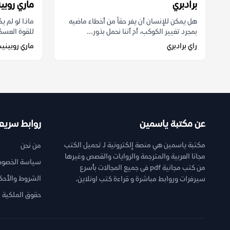
برادبري
ماري روبي
هل يمكن للإنسان أن يفر حقاً من أخطاء ماضيه
ماذا لو لم 
بمجرد تغيير الكوكب، أم أننا نحمل بذور...
للقوة العسك
راي برادبري
ماري روبيني
عن مكتبة ياسمين
روابط سريع
مكتبة ياسمين هي منصة إلكترونية لـ تحميل الكتب
من نحن
مجانا العربية والمترجمة والروايات والقصص وغيرها
سياسة الخصوص
من كتب مجانية pdf فى جميع المجالات بأسرع
الشروط والأحك
سيرفرات وروابط مباشرة و قراءة كتب اونلاين.
حقوق الملكية ا