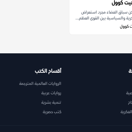
نيت كوول
يكن سباق الفضاء مجرد استعراض
رية والسياسية بين القوى العظم...
ت كوول
ة
أقسام الكتب
الروايات العالمية المترجمة
ية
روايات عربية
ام
تنمية بشرية
لفكرية
كتب حصرية