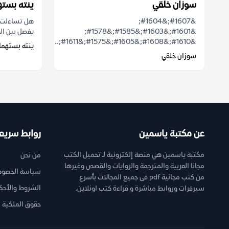
سوزان خلقي
ينته بسته
&#1607;&#1604;
هل تساءلت يو
&#1601;&#1603;&#1585;&#1578;
يفصل بين الو
&#1610;&#1608;&#1605;&#1575;&#1611;...
ينته بستهما
سوزان خلقي
عن مكتبة ياسمين
روابط سريع
مكتبة ياسمين هي منصة إلكترونية لـ تحميل الكتب
من نحن
مجانا العربية والمترجمة والروايات والقصص وغيرها
سياسة الخصوص
من كتب مجانية pdf فى جميع المجالات بأسرع
الشروط والأحك
سيرفرات وروابط مباشرة و قراءة كتب اونلاين.
حقوق الملكية ا