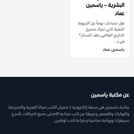
البشرية – ياسمين
عماد
هل تساءلت يوماً عن الخيوط
الخفية التي تحرك مسرح
التاريخ العالمي خلف الستار؟
في ز...
ياسمين عماد
عن مكتبة ياسمين
مكتبة ياسمين هي منصة إلكترونية لـ تحميل الكتب مجانا العربية والمترجمة
والروايات والقصص وغيرها من كتب مجانية pdf فى جميع المجالات بأسرع
سيرفرات وروابط مباشرة و قراءة كتب اونلاين.