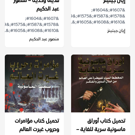
إيان جيتينز
قديما وحديثا – منصور
عبد الحكيم
&#1607;&#1604;
&#1578;&#1587;&#1575;&#1569;&#1604;&#1578;
&#1607;&#1604;
&#1610;&#1608;&#1605;&...
إيان جيتينز
&#1610;&#1608;&#1605;&...
منصور عبد الحكيم
تحميل كتاب أوراق
تحميل كتاب مؤامرات
ماسونية سرية للغاية –
وحروب غيرت العالم