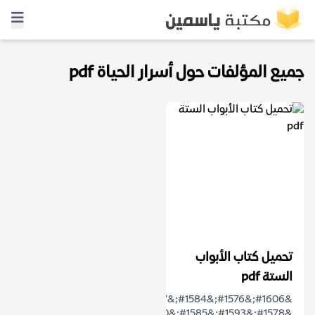
جميع المؤلفات حول أسرار الحياة pdf
تحميل كتاب الأبواب
الستة pdf
&#1606;&#1576;&#1584;&#1577;
&#1578;&#1593;&#1585;&#1610;&#1601;&#1610;&#1577;