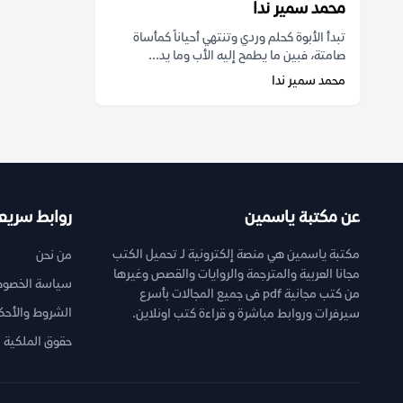
محمد سمير ندا
تبدأ الأبوة كحلم وردي وتنتهي أحياناً كمأساة
صامتة، فبين ما يطمح إليه الأب وما يد...
محمد سمير ندا
عن مكتبة ياسمين
روابط سريع
مكتبة ياسمين هي منصة إلكترونية لـ تحميل الكتب
من نحن
مجانا العربية والمترجمة والروايات والقصص وغيرها
سياسة الخصوص
من كتب مجانية pdf فى جميع المجالات بأسرع
الشروط والأحك
سيرفرات وروابط مباشرة و قراءة كتب اونلاين.
حقوق الملكية ا