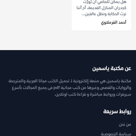
هل يمكن للماضي أن يُورّث
كجدران المنازل القديمة، أم أننا
نرث الحكاية ونظل عالقين...
أحمد القرملاوي
عن مكتبة ياسمين
مكتبة ياسمين هي منصة إلكترونية لـ تحميل الكتب مجانا العربية والمترجمة
والروايات والقصص وغيرها من كتب مجانية pdf فى جميع المجالات بأسرع
سيرفرات وروابط مباشرة و قراءة كتب اونلاين.
روابط سريعة
من نحن
سياسة الخصوصية