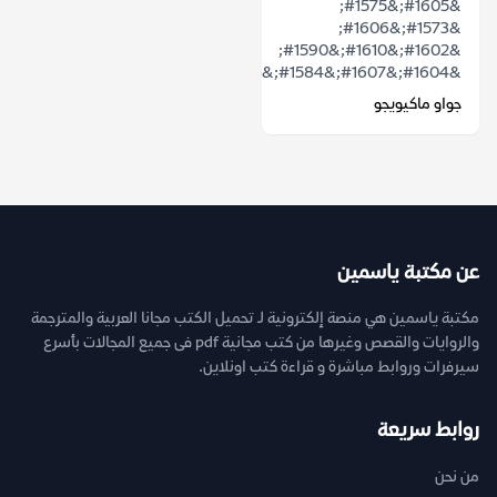
&#1605;&#1575;
&#1573;&#1606;
&#1602;&#1610;&#1590;
&#1604;&#1607;&#1584;&#1575;...
جواو ماكيويجو
عن مكتبة ياسمين
مكتبة ياسمين هي منصة إلكترونية لـ تحميل الكتب مجانا العربية والمترجمة
والروايات والقصص وغيرها من كتب مجانية pdf فى جميع المجالات بأسرع
سيرفرات وروابط مباشرة و قراءة كتب اونلاين.
روابط سريعة
من نحن