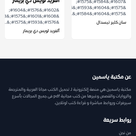
ألفريد لويس دي بريمار
&#1607;&#1584;&#1575;
&#1575;&#1604;&#1593;&#1605;&#1604;
&#1602;&#1576;&#1604;
&#1575;&#1604;&#1584;&...
سان كلير تيسدال
&#1576;&#1593;&#1575;&...
ألفريد لويس دي بريمار
عن مكتبة ياسمين
مكتبة ياسمين هي منصة إلكترونية لـ تحميل الكتب مجانا العربية والمترجمة
والروايات والقصص وغيرها من كتب مجانية pdf فى جميع المجالات بأسرع
سيرفرات وروابط مباشرة و قراءة كتب اونلاين.
روابط سريعة
من نحن