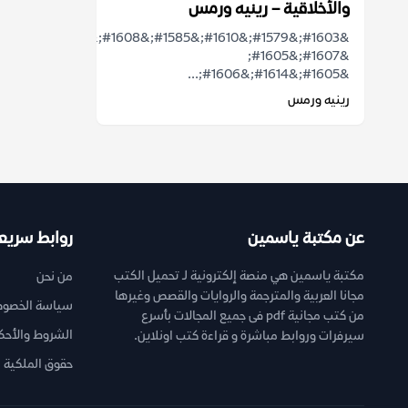
والأخلاقية – رينيه ورمس
&#1603;&#1579;&#1610;&#1585;&#1608;&#1606;
&#1607;&#1605;
&#1605;&#1614;&#1606;...
رينيه ورمس
عن مكتبة ياسمين
روابط سريع
مكتبة ياسمين هي منصة إلكترونية لـ تحميل الكتب
من نحن
مجانا العربية والمترجمة والروايات والقصص وغيرها
سياسة الخصوص
من كتب مجانية pdf فى جميع المجالات بأسرع
الشروط والأحك
سيرفرات وروابط مباشرة و قراءة كتب اونلاين.
حقوق الملكية ا