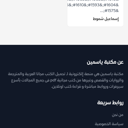
&#1604;&#1593;&#1610;&#1606;
&#1575;...
إسماعيل شموط
عن مكتبة ياسمين
مكتبة ياسمين هي منصة إلكترونية لـ تحميل الكتب مجانا العربية والمترجمة
والروايات والقصص وغيرها من كتب مجانية pdf فى جميع المجالات بأسرع
سيرفرات وروابط مباشرة و قراءة كتب اونلاين.
روابط سريعة
من نحن
سياسة الخصوصية