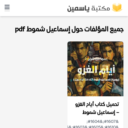
جميع المؤلفات حول إسماعيل شموط pdf
تحميل كتاب أيام الغزو
– إسماعيل شموط
&#1607;&#1604;
&#1610;&#1605;&#1603;&#1606;