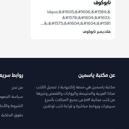
نابوكوف
&ldquo;&#1605;&#1606;&#1584;
&#1578;&#1604;&#1603;
&#1575;&#1604;&#1604;&#1581;&...
فلاديمير نابوكوف
عن مكتبة ياسمين
روابط سريع
مكتبة ياسمين هي منصة إلكترونية لـ تحميل الكتب
من نحن
مجانا العربية والمترجمة والروايات والقصص وغيرها
سياسة الخصوص
من كتب مجانية pdf فى جميع المجالات بأسرع
الشروط والأحك
سيرفرات وروابط مباشرة و قراءة كتب اونلاين.
حقوق الملكية ا