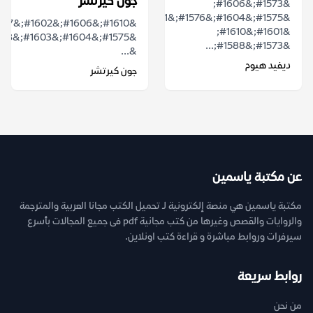
جون كيرتشر
&#1573;&#1606;
&#1575;&#1604;&#1576;&#1581;&#1579;
&#1601;&#1610;
&#1573;&#1588;...
&...
ديفيد هيوم
جون كيرتشر
عن مكتبة ياسمين
مكتبة ياسمين هي منصة إلكترونية لـ تحميل الكتب مجانا العربية والمترجمة
والروايات والقصص وغيرها من كتب مجانية pdf فى جميع المجالات بأسرع
سيرفرات وروابط مباشرة و قراءة كتب اونلاين.
روابط سريعة
من نحن