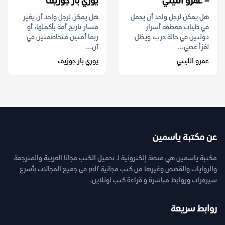
– عمرو الليثي
يوري بار جوزيف
هل يمكن لرجل واحد أن يحمل
هل يمكن لرجل واحد أن يغير
في طيات معطفه أسرار
مسار تاريخ أمة بأكملها، أو
دولتين في حالة حرب، ويظل
ربما أمتين متخاصمتين في
لغزاً عصي...
آن...
عمرو الليثي
يوري بار جوزيف
عن مكتبة ياسمين
مكتبة ياسمين هي منصة إلكترونية لـ تحميل الكتب مجانا العربية والمترجمة
والروايات والقصص وغيرها من كتب مجانية pdf فى جميع المجالات بأسرع
سيرفرات وروابط مباشرة و قراءة كتب اونلاين.
روابط سريعة