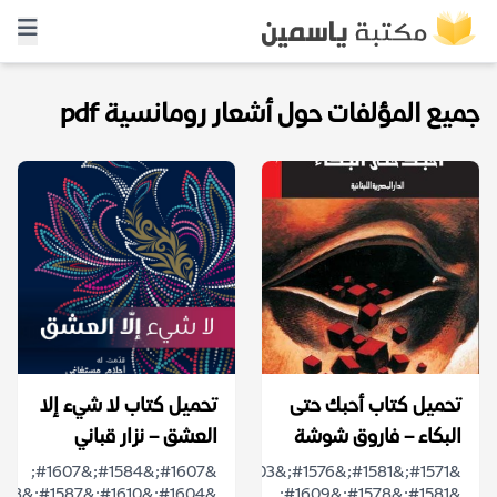
جميع المؤلفات حول أشعار رومانسية pdf
تحميل كتاب أحبك حتى
تحميل كتاب لا شيء إلا
البكاء – فاروق شوشة
العشق – نزار قباني
&#1607;&#1584;&#1607;
&#1571;&#1581;&#1576;&#1603;&#1616;
&#1581;&#1578;&#1609;