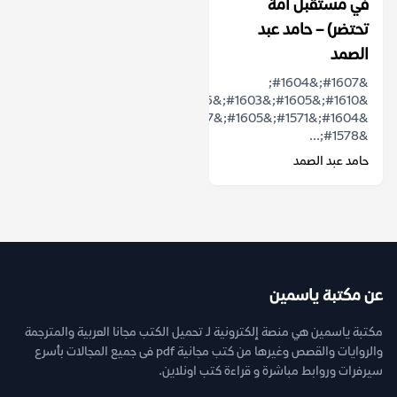
في مستقبل أمة
تحتضر) – حامد عبد
الصمد
&#1607;&#1604;
&#1610;&#1605;&#1603;&#1606;
&#1604;&#1571;&#1605;&#1577;
&#1578;...
حامد عبد الصمد
عن مكتبة ياسمين
مكتبة ياسمين هي منصة إلكترونية لـ تحميل الكتب مجانا العربية والمترجمة
والروايات والقصص وغيرها من كتب مجانية pdf فى جميع المجالات بأسرع
سيرفرات وروابط مباشرة و قراءة كتب اونلاين.