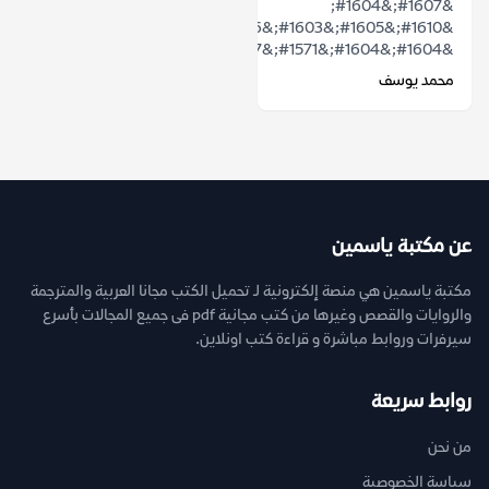
&#1607;&#1604;
&#1610;&#1605;&#1603;&#1606;
&#1604;&#1604;&#1571;&#1587;&#1591;&...
محمد يوسف
عن مكتبة ياسمين
مكتبة ياسمين هي منصة إلكترونية لـ تحميل الكتب مجانا العربية والمترجمة
والروايات والقصص وغيرها من كتب مجانية pdf فى جميع المجالات بأسرع
سيرفرات وروابط مباشرة و قراءة كتب اونلاين.
روابط سريعة
من نحن
سياسة الخصوصية