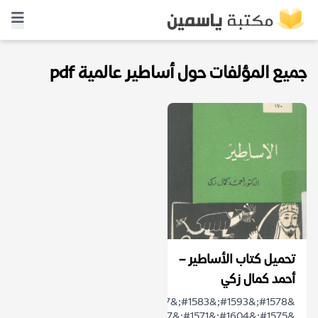
جميع المؤلفات حول أساطير عالمية pdf
تحميل كتاب الأساطير –
أحمد كمال زكي
&#1578;&#1593;&#1583;&#1617;
&#1575;&#1604;&#1571;&#1587;&#1591;&#1608;&#1585;&#...