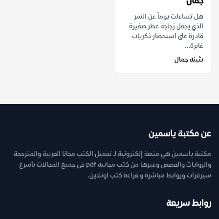
جمال
هل تساءلت يوماً عن السر
الذي يجعل زجاجة عطر صغيرة
قادرة على استحضار ذكريات
غابرة...
بثينة جمال
عن مكتبة ياسمين
مكتبة ياسمين هي منصة إلكترونية لـ تحميل الكتب مجانا العربية والمترجمة
والروايات والقصص وغيرها من كتب مجانية pdf فى جميع المجالات بأسرع
سيرفرات وروابط مباشرة و قراءة كتب اونلاين.
روابط سريعة