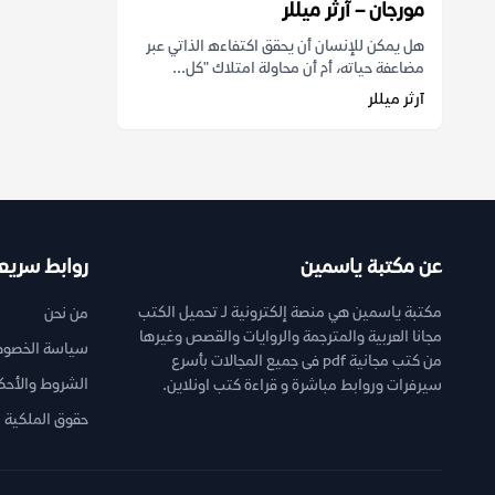
مورجان – آرثر ميللر
هل يمكن للإنسان أن يحقق اكتفاءه الذاتي عبر
مضاعفة حياته، أم أن محاولة امتلاك "كل...
آرثر ميللر
عن مكتبة ياسمين
روابط سريع
مكتبة ياسمين هي منصة إلكترونية لـ تحميل الكتب
من نحن
مجانا العربية والمترجمة والروايات والقصص وغيرها
سياسة الخصوص
من كتب مجانية pdf فى جميع المجالات بأسرع
الشروط والأحك
سيرفرات وروابط مباشرة و قراءة كتب اونلاين.
حقوق الملكية ا