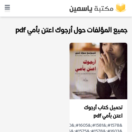
جميع المؤلفات حول أرجوك اعتن بأمي pdf
تحميل كتاب أرجوك
اعتن بأمي pdf
&#1578;&#1581;&#1605;&#1610;&#1604;
&#1603;&#1578;&#1575;&#1576;